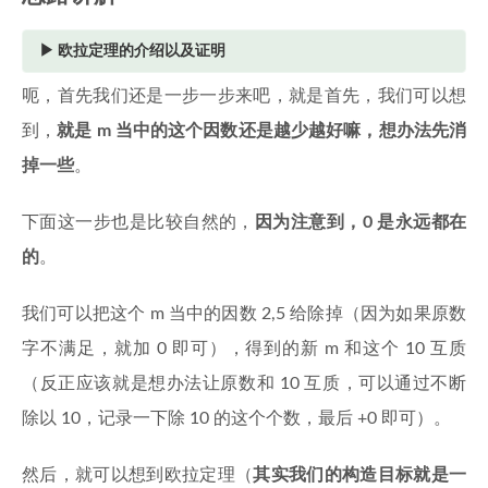
欧拉定理的介绍以及证明
这是
Euler 定理
（欧拉定理）。
呃，首先我们还是一步一步来吧，就是首先，我们可以想
m
a
\gcd
m
a
内容很简洁：对于任意正整数
和整数
，若
到，
就是 m 当中的这个因数还是越少越好嘛，想办法先消
m) 
g
cd
(
,
)
=
1
a
m
，则
掉一些
。
(
)
a^{\varphi(m)} \equiv 1
φ
m
≡
1
(
m
o
d
)
a
m
下面这一步也是比较自然的，
因为注意到，0 是永远都在
\varphi(m)
1
m
m
的
。
(
)
1
φ
m
m
m
其中
是欧拉函数，表示
到
中与
互素的
正整数个数。
我们可以把这个 m 当中的因数 2,5 给除掉（因为如果原数
a
m
=
1
0
a
m
图中的结论就是把
代入：因为已经去掉了
字不满足，就加 0 即可），得到的新 m 和这个 10 互质
=
2
5
\gcd(10,
2
5
g
cd
(
1
0
,
)
=
1
m
中
和
的因子，保证了
，所以直
10
（反正应该就是想办法让原数和 10 互质，可以通过不断
m) = 1
10^{\varphi(m)}
(
)
φ
m
1
0
≡
1
(
m
o
d
)
m
接套用 Euler 定理得到
。
除以 10，记录一下除 10 的这个个数，最后 +0 即可）。
\equiv 1
m
1
m
1
m
m
直觉上为什么成立
：考虑模
的缩系（即
到
中
\pmod{m}
m
S
\varphi(m)
(
)
m
S
φ
m
所有与
互素的数构成的集合
，共
个元
然后，就可以想到欧拉定理（
其实我们的构造目标就是一