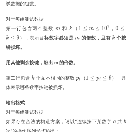
试数据的组数。
5
\times
对于每组测试数据：
10^4
m
k
1 \le
0
7
1
≤
≤
1
0
0
≤
m
k
m
第一行包含两个整数
和
（
，
m
\le
m
k
≤
9
k
m
k
），表示
目标数字必须是
的倍数，且有
个按
\le
k
10^7
\le
键损坏。
9
用其他剩余按键，敲出 m 的倍数。
k
p_i
1
1
≤
≤
9
k
p
p
第二行包含
个互不相同的整数
（
），具
i
i
\le
体表示哪些数字按键被损坏。
p_i
\le
输出格式
9
对于每组测试数据：
a
b
a
b
如果存在合法的构造方案，请以“连续按下某数字
共
次”的操作序列形式输出：