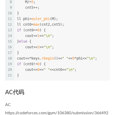
8
    M/=
5
;
9
    cnt5++;
10
}
11
ll phi=
euler_phi
(M);
12
ll cnt0=
max
(cnt2,cnt5);
13
if
 (cnt0==
0
) {
14
    cout<<
1
<<
"\n"
;
15
}
else
 {
16
    cout<<
2
<<
"\n"
;
17
}
18
cout<<*keys.
rbegin
()<<
" "
<<
9
*phi<<
"\n"
;
19
if
 (cnt0!=
0
) {
20
    cout<<
0
<<
" "
<<cnt0<<
"\n"
;
21
}
AC代码
AC
https://codeforces.com/gym/106380/submission/366492