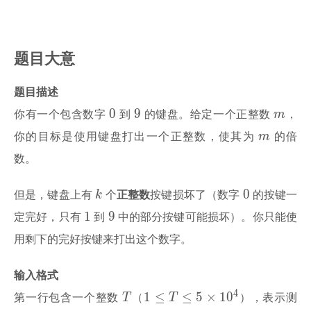
题目大意
题目描述
0
9
m
0
9
m
你有一个包含数字
到
的键盘。给定一个正整数
，
m
m
你的目标是使用键盘打出一个正整数，使其为
的倍
数。
k
0
0
k
但是，键盘上有
个
正整数
按键损坏了（数字
的按键一
1
9
1
9
定完好，只有
到
中的部分按键可能损坏）。你只能使
用剩下的完好按键来打出这个数字。
输入格式
T
1 \le
4
1
≤
≤
5
×
1
0
T
T
第一行包含一个整数
（
），表示测
T \le