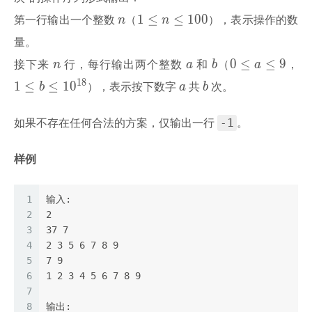
n
1
1
≤
≤
1
0
0
n
n
第一行输出一个整数
（
），表示操作的数
\le
量。
n
n
a
b
0
1
0
≤
≤
9
\le
n
a
b
a
接下来
行，每行输出两个整数
和
（
，
\le
\l
100
a
b
1
8
1
≤
≤
1
0
b
a
b
），表示按下数字
共
次。
a
1
\le
-1
如果不存在任何合法的方案，仅输出一行
9
。
样例
1
输入:
2
2
3
37 7
4
2 3 5 6 7 8 9
5
7 9
6
1 2 3 4 5 6 7 8 9
7
8
输出: