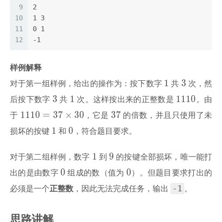
9
2
10
1 3
11
0 1
12
-1
样例解释
1
3
1
3
对于第一组样例，给出的操作为：按下数字
共
次，然
3
1
1110
3
1
1
1
1
0
后按下数字
共
次。这样按出来的正整数是
。由
1110
37
1
1
1
0
=
3
7
×
3
0
3
7
于
，它是
的倍数，并且只使用了未
= 37
1
0
1
0
损坏的按键
和
，符合题目要求。
\times
30
1
9
1
9
对于第二组样例，数字
到
的按键全部损坏，唯一能打
0
0
0
0
出的是由数字
组成的数（值为
）。但题目要求打出的
-1
必须是一个
正整数
，因此无法完成任务，输出
。
思路讲解