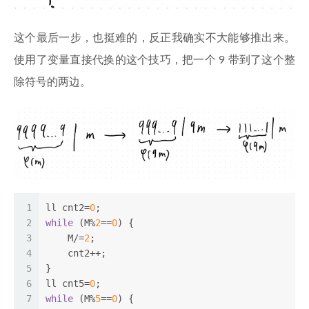
这个最后一步，也挺难的，反正我确实不大能够推出来。
使用了变量直接代换的这个技巧，把一个 9 带到了这个整
除符号的两边。
1
ll cnt2=
0
;
2
while
 (M%
2
==
0
) {
3
    M/=
2
;
4
    cnt2++;
5
}
6
ll cnt5=
0
;
7
while
 (M%
5
==
0
) {