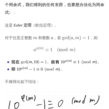
\gcd(a,
S
g
cd
(
,
)
=
1
a
m
S
素）。当
时，把
中每个元素都乘
个同余式，我们得到的任何东西，也要想办法化为同余
m) = 1
a
m
S
a
a
m
S
a
以
，得到的集合模
后恰好还是
（因为乘以
式
）：
m
m
是模
缩系上的一个双射）。于是把所有元素的乘
这是
Euler 定理
（欧拉定理）。
积写出来：
m
a
\gcd(a,
g
cd
(
,
)
=
1
∏
∏
m
a
a
m
对于任意正整数
和整数
，若
，则
\prod_{x \in S} (ax) \eq
(
)
≡
(
m
o
d
)
a
x
x
m
m) = 1
∈
∈
x
S
x
S
(
)
a^{\varphi(m)} \equiv 1
φ
m
≡
1
(
m
o
d
)
a
m
a
a
左边提出
：
∏
∏
a^{\varphi(m)} \times \p
(
)
φ
m
×
≡
(
m
o
d
)
a
x
x
m
∈
∈
x
S
x
S
不难得出如下结论：
\prod_{x
m
S
m
∏
x
m
S
m
因为
与
互素（
中每个元素都与
互
∈
x
S
\in S} x
素）（
说白了，只要是除数和 m 互素，就有逆元，就
a^{\varphi(m
(
)
φ
m
≡
1
a
可以除
），可以两边消掉，就得到
\equiv 
(
m
o
d
)
m
。