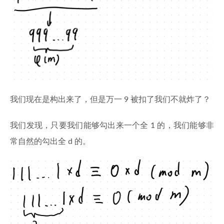
\pmod{m}
m
=
m
p
它的特殊情况是
Fermat 小定理
：当
为素数
=
\varphi(p)
a^{p-1}
−
1
p
(
)
=
−
1
≡
1
(
m
o
d
)
φ
p
p
a
p
时，
，即
。
p
= p - 1
\equiv 1
\pmod{p}
我们现在是构出来了，但是万一 9 被扣了我们不就炸了？
我们发现，只要我们能够勾出来一个全 1 的，我们能够非
常自然的勾出全 d 的。