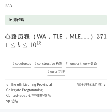
238
源代码
1
/**
37
3
7
1
1
1
2
 * Problem: B. Be knocked off
心路历程（WA，TLE，MLE……）
3
 * Contest: The 6th Liaoning Provincial Coll
\
1
8
1
≤
≤
1
0
b
4
 * Judge: Codeforces
1
5
 * URL: https://codeforces.com/gym/106380/pr
6
 * Created: 2026-03-13 10:57:19
7
 * Author: Gospel_rock
# codeforces
# constructive 构造
# number theory 数论
8
 * My blog: https://znzryb.com/
# euler 定理
9
 * 
10
 * Powered by AutoCp https://github.com/Push
The 6th Liaoning Provincial
11
 */
完全理解线性筛
Collegiate Programming
12
Contest-2025-辽宁省赛-赛后
13
#
include
<bits/stdc++.h>
vp 总结
14
#
define
 all(vec) vec.begin(),vec.end()
15
#
define
 lson(o) (o<<1)