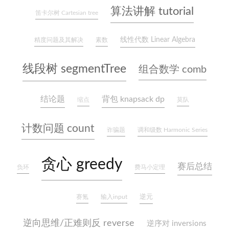
算法讲解 tutorial
笛卡尔树 Cartesian tree
线性代数 Linear Algebra
精度问题及其解决
素数
线段树 segmentTree
组合数学 comb
结论题
背包 knapsack dp
缩点
莫队
计数问题 count
诈骗题
调和级数 Harmonic Series
贪心 greedy
赛后总结
负环
费马小定理
赛氪
输入input
逆元
逆向思维/正难则反 reverse
逆序对 inversions