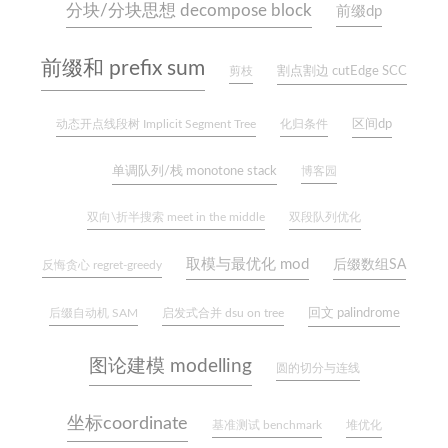
分块/分块思想 decompose block
前缀dp
前缀和 prefix sum
割点割边 cutEdge SCC
剪枝
区间dp
动态开点线段树 Implicit Segment Tree
化归条件
单调队列/栈 monotone stack
博客园
双向\折半搜索 meet in the middle
双段队列优化
取模与最优化 mod
后缀数组SA
反悔贪心 regret-greedy
回文 palindrome
后缀自动机 SAM
启发式合并 dsu on tree
图论建模 modelling
圆的切分与连线
坐标coordinate
基准测试 benchmark
堆优化