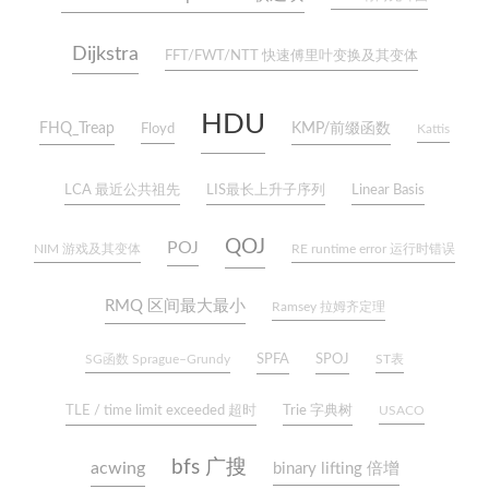
Dijkstra
FFT/FWT/NTT 快速傅里叶变换及其变体
HDU
FHQ_Treap
Floyd
KMP/前缀函数
Kattis
LCA 最近公共祖先
LIS最长上升子序列
Linear Basis
QOJ
POJ
NIM 游戏及其变体
RE runtime error 运行时错误
RMQ 区间最大最小
Ramsey 拉姆齐定理
SG函数 Sprague–Grundy
SPFA
SPOJ
ST表
Trie 字典树
TLE / time limit exceeded 超时
USACO
bfs 广搜
acwing
binary lifting 倍增