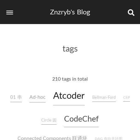
Znzryb's Blog
tags
210 tags in total
Atcoder
Ad-hoc
01 串
Bellman-Ford
CSP
CodeChef
Circle 圆
Connected Components 联通块
DAG 有向无环图