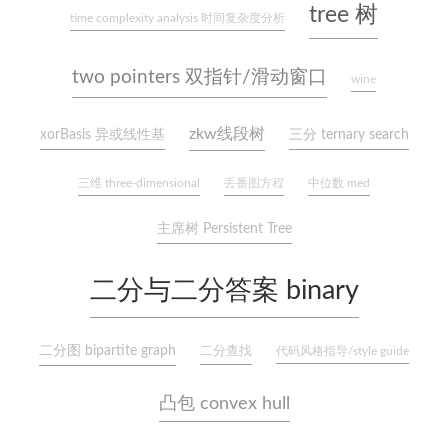
tree 树
time complexity analysis 时间复杂度分析
two pointers 双指针/滑动窗口
wine
zkw线段树
xorBasis 异或线性基
三分 ternary search
三维 three-dimensional
丢番图方程
中位数 med
主席树 Persistent Tree
二分与二分答案 binary
二分图 bipartite graph
二分查找
代码风格指导/style guide
凸包 convex hull