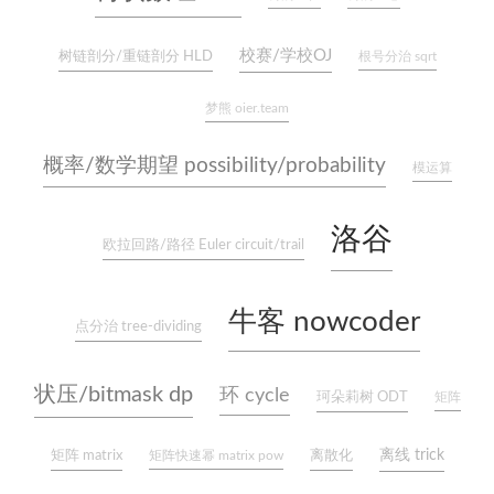
校赛/学校OJ
树链剖分/重链剖分 HLD
根号分治 sqrt
梦熊 oier.team
概率/数学期望 possibility/probability
模运算
洛谷
欧拉回路/路径 Euler circuit/trail
牛客 nowcoder
点分治 tree-dividing
状压/bitmask dp
环 cycle
珂朵莉树 ODT
矩阵
离散化
离线 trick
矩阵 matrix
矩阵快速幂 matrix pow