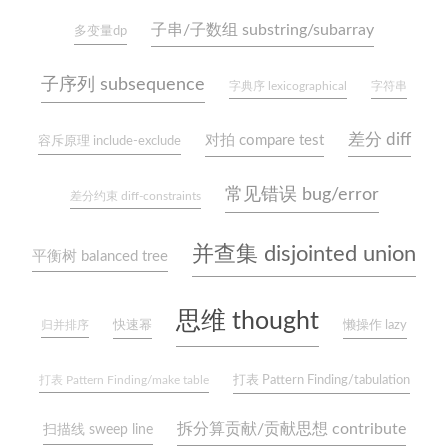
子串/子数组 substring/subarray
多变量dp
子序列 subsequence
字典序 lexicographical
字符串
差分 diff
对拍 compare test
容斥原理 include-exclude
常见错误 bug/error
差分约束 diff-constraints
并查集 disjointed union
平衡树 balanced tree
思维 thought
快速幂
懒操作 lazy
归并排序
打表 Pattern Finding/tabulation
打表 Pattern Finding/make table
拆分算贡献/贡献思想 contribute
扫描线 sweep line