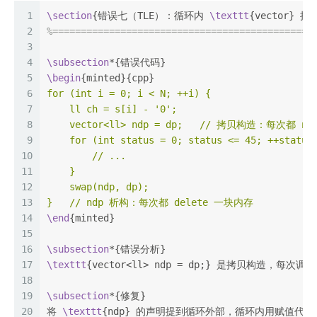
1
\section
{错误七（TLE）：循环内 
\texttt
{vector} 
2
%==============================================
3
4
\subsection
*{错误代码}
5
\begin
{minted}{cpp}
6
for (int i = 0; i < N; ++i) {
7
    ll ch = s[i] - '0';
8
    vector<ll> ndp = dp;   // 拷贝构造：每次都 n
9
    for (int status = 0; status <= 45; ++status
10
        // ...
11
    }
12
    swap(ndp, dp);
13
}   // ndp 析构：每次都 delete 一块内存
14
\end
{minted}
15
16
\subsection
*{错误分析}
17
\texttt
{vector<ll> ndp = dp;} 是拷贝构造，每次
18
19
\subsection
*{修复}
20
将 
\texttt
{ndp} 的声明提到循环外部，循环内用赋值代替