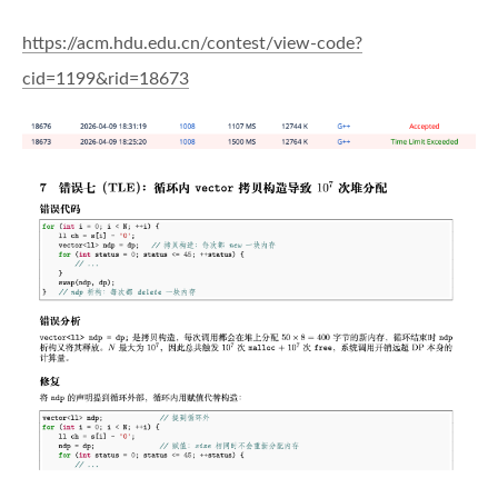
https://acm.hdu.edu.cn/contest/view-code?
cid=1199&rid=18673