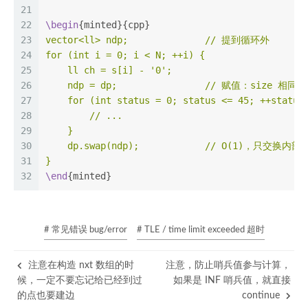
21
22
\begin
{minted}{cpp}
23
vector<ll> ndp;              // 提到循环外
24
for (int i = 0; i < N; ++i) {
25
    ll ch = s[i] - '0';
26
    ndp = dp;                // 赋值：size
27
    for (int status = 0; status <= 45; ++status
28
        // ...
29
    }
30
    dp.swap(ndp);            // O(1)，只交换内部
31
}
32
\end
{minted}
# 常见错误 bug/error
# TLE / time limit exceeded 超时
注意在构造 nxt 数组的时
注意，防止哨兵值参与计算，
候，一定不要忘记给已经到过
如果是 INF 哨兵值，就直接
的点也要建边
continue